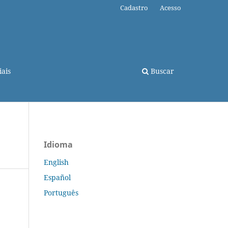
Cadastro
Acesso
ais
Buscar
Idioma
English
Español
Português