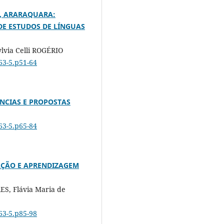
L, ARARAQUARA:
DE ESTUDOS DE LÍNGUAS
lvia Celli ROGÉRIO
63-5.p51-64
ÊNCIAS E PROPOSTAS
63-5.p65-84
AÇÃO E APRENDIZAGEM
S, Flávia Maria de
63-5.p85-98