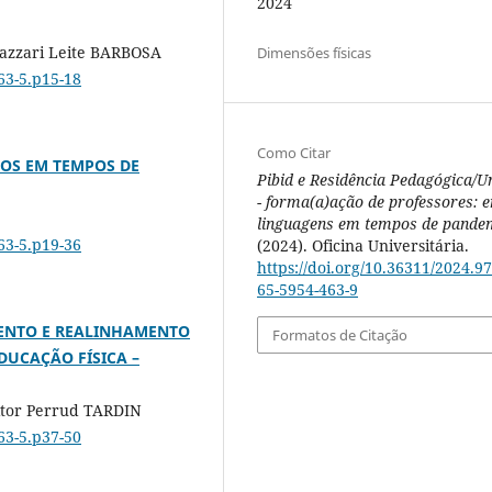
2024
azzari Leite BARBOSA
Dimensões físicas
63-5.p15-18
Como Citar
IOS EM TEMPOS DE
Pibid e Residência Pedagógica/U
- forma(a)ação de professores: 
linguagens em tempos de pande
63-5.p19-36
(2024). Oficina Universitária.
https://doi.org/10.36311/2024.97
65-5954-463-9
ENTO E REALINHAMENTO
Formatos de Citação
DUCAÇÃO FÍSICA –
itor Perrud TARDIN
63-5.p37-50