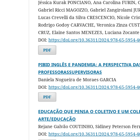
Jéssica Kurak PONCIANO, Ana Carolina FURIN, 
Gabriel Ricci MAGOZZO, Gabriel Zangirolami JU
Lucas Crevelli da Silva CRESCENCIO, Nicole Cris
Rodrigo Godoy CARVACHE, Veronica Zinza CUSTÓ
CRUZ, Elaine Santos MENEZES, Luciana Zocant
DOI:
https://doi.org/10.36311/2024.978-65-5954-
PDF
PIBID INGLÊS E PANDEMIA: A PERSPECTIVA DA
PROFESSORASSUPERVISORAS
Daniela Nogueira de Moraes GARCIA
DOI:
https://doi.org/10.36311/2024.978-65-5954-
PDF
EDUCAÇÃO QUE PENSA O COLETIVO E UM COL
ARTE/EDUCAÇÃO
Rejane Galvão COUTINHO, Sidiney Peterson Fer
DOI:
https://doi.org/10.36311/2024.978-65-5954-