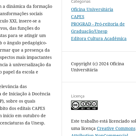
Categorias
m a dinâmica da formação
Oficina Universitária
ransformações sociais
CAPES
culo XXI, insere-se a
PROGRAD - Pró-reitoria de
vos, das funções do
Graduação/Unesp
stas para se atingir um
Editora Cultura Acadêmica
ob o ângulo pedagógico-
afirmar que a presença da
 aspectos mais impactantes
Copyright (c) 2024 Oficina
cia à universalização da
Universitária
o papel da escola e
elevância das
a de Iniciação à Docência
Licença
), sobre os quais
bito dos editais CAPES
m início em outubro de
Este trabalho está licenciado so
icenciaturas da Unesp.
uma licença
Creative Commons
Attribution-NonCommercial-