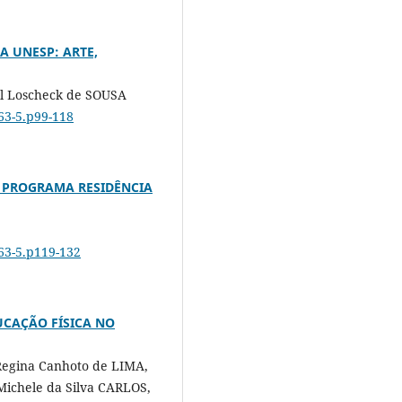
A UNESP: ARTE,
hel Loscheck de SOUSA
463-5.p99-118
O PROGRAMA RESIDÊNCIA
463-5.p119-132
UCAÇÃO FÍSICA NO
Regina Canhoto de LIMA,
ichele da Silva CARLOS,