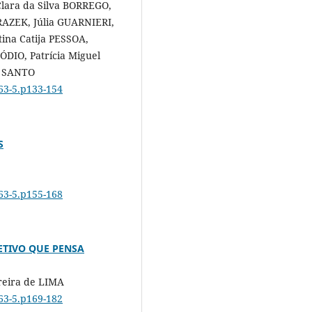
Clara da Silva BORREGO,
RAZEK, Júlia GUARNIERI,
tina Catija PESSOA,
DIO, Patrícia Miguel
e SANTO
463-5.p133-154
S
463-5.p155-168
ETIVO QUE PENSA
reira de LIMA
463-5.p169-182