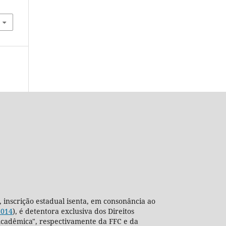
, inscrição estadual isenta, em consonância ao
2014
), é detentora exclusiva dos Direitos
ra Acadêmica", respectivamente da FFC e da