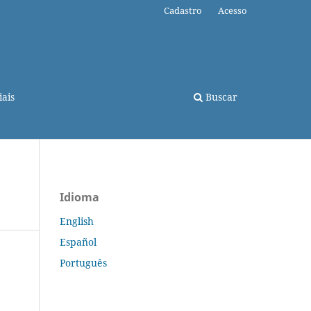
Cadastro
Acesso
ais
Buscar
Idioma
English
Español
Português