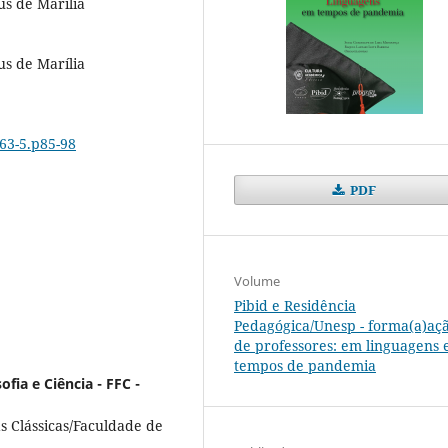
us de Marília
us de Marília
463-5.p85-98
PDF
Volume
Pibid e Residência
Pedagógica/Unesp - forma(a)aç
de professores: em linguagens
tempos de pandemia
ofia e Ciência - FFC -
s Clássicas/Faculdade de