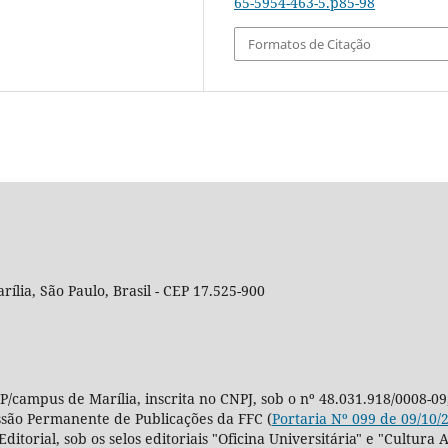
65-5954-463-5.p85-98
Formatos de Citação
rília, São Paulo, Brasil - CEP 17.525-900
P/campus de Marília, inscrita no CNPJ, sob o nº 48.031.918/0008-09
ssão Permanente de Publicações da FFC (
Portaria Nº 099 de 09/10/
Editorial, sob os selos editoriais "Oficina Universitária" e "Cultu