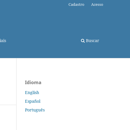
Cadastro
Acesso
ais
Buscar
Idioma
English
Español
Português