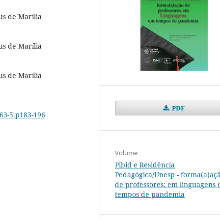
us de Marília
us de Marília
us de Marília
PDF
463-5.p183-196
Volume
Pibid e Residência
Pedagógica/Unesp - forma(a)aç
de professores: em linguagens
tempos de pandemia