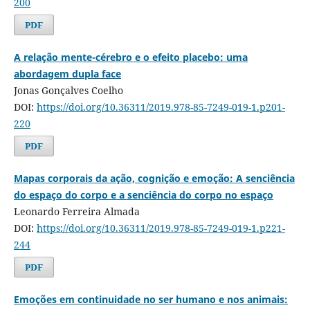
200
PDF
A relação mente-cérebro e o efeito placebo: uma
abordagem dupla face
Jonas Gonçalves Coelho
DOI:
https://doi.org/10.36311/2019.978-85-7249-019-1.p201-
220
PDF
Mapas corporais da ação, cognição e emoção: A senciência
do espaço do corpo e a senciência do corpo no espaço
Leonardo Ferreira Almada
DOI:
https://doi.org/10.36311/2019.978-85-7249-019-1.p221-
244
PDF
Emoções em continuidade no ser humano e nos animais: