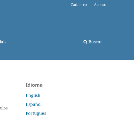
Cadastro
Acesso
ais
Buscar
Idioma
English
Español
tulos
Português