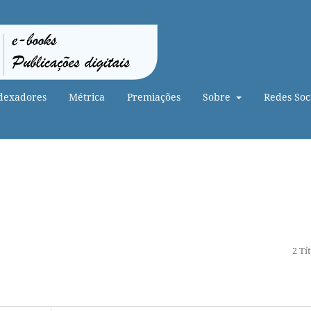
dexadores
Métrica
Premiações
Sobre
Redes Soci
2 Tí