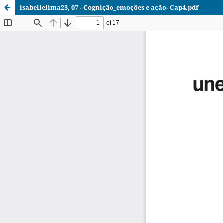
isabellelima23, 07 - Cognição_emoções e ação- Cap4.pdf