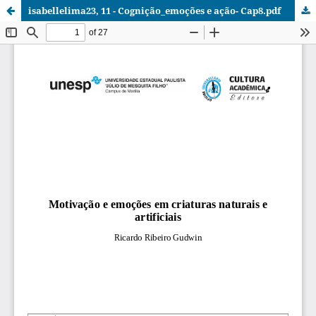
isabellelima23, 11 - Cognição_emoções e ação- Cap8.pdf