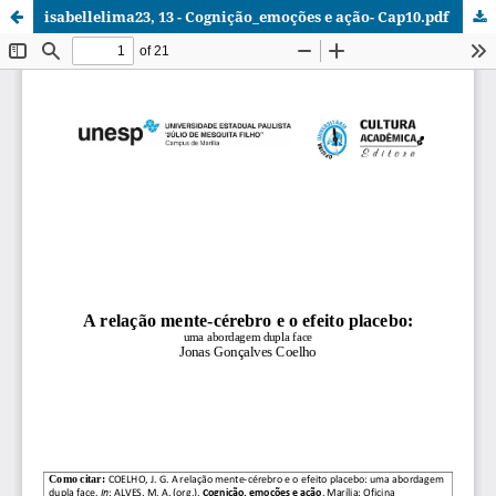
isabellelima23, 13 - Cognição_emoções e ação- Cap10.pdf