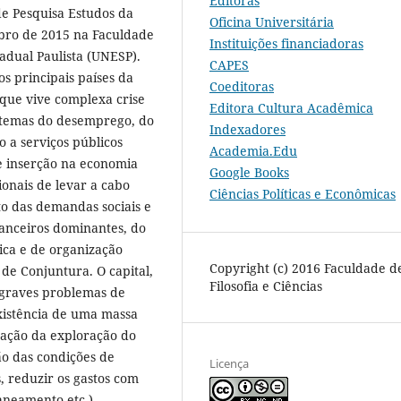
Editoras
de Pesquisa Estudos da
Oficina Universitária
mbro de 2015 na Faculdade
Instituições financiadoras
tadual Paulista (UNESP).
CAPES
s principais países da
Coeditoras
 que vive complexa crise
Editora Cultura Acadêmica
s temas do desemprego, do
Indexadores
o a serviços públicos
Academia.Edu
 e inserção na economia
Google Books
onais de levar a cabo
Ciências Políticas e Econômicas
to das demandas sociais e
nanceiros dominantes, do
ica e de organização
Copyright (c) 2016 Faculdade d
de Conjuntura. O capital,
Filosofia e Ciências
 graves problemas de
xistência de uma massa
icação da exploração do
ão das condições de
Licença
s, reduzir os gastos com
aneamento etc.),