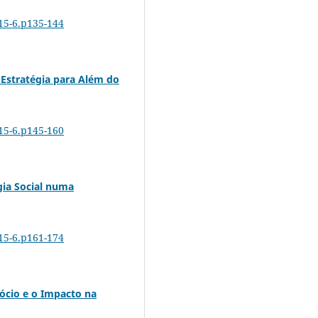
815-6.p135-144
Estratégia para Além do
815-6.p145-160
gia Social numa
815-6.p161-174
ócio e o Impacto na