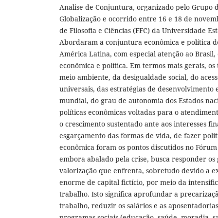
Analise de Conjuntura, organizado pelo Grupo 
Globalização e ocorrido entre 16 e 18 de nove
de Filosofia e Ciências (FFC) da Universidade Es
Abordaram a conjuntura econômica e política do
América Latina, com especial atenção ao Brasil,
econômica e política. Em termos mais gerais, o
meio ambiente, da desigualdade social, do acess
universais, das estratégias de desenvolvimento
mundial, do grau de autonomia dos Estados naci
políticas econômicas voltadas para o atendimen
o crescimento sustentado ante aos interesses fi
esgarçamento das formas de vida, de fazer polít
econômica foram os pontos discutidos no Fórum 
embora abalado pela crise, busca responder os
valorização que enfrenta, sobretudo devido a e
enorme de capital fictício, por meio da intensif
trabalho. Isto significa aprofundar a precarizaç
trabalho, reduzir os salários e as aposentadoria
programas sociais (educação, saúde, moradia, s