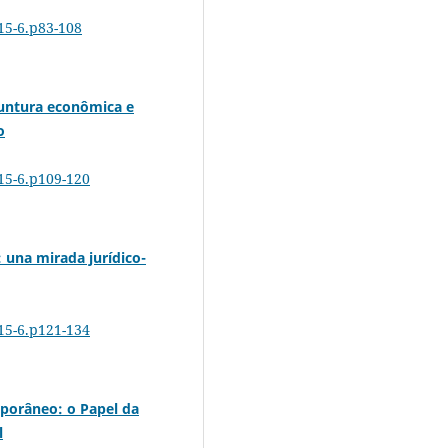
815-6.p83-108
juntura econômica e
o
815-6.p109-120
: una mirada jurídico-
815-6.p121-134
orâneo: o Papel da
l