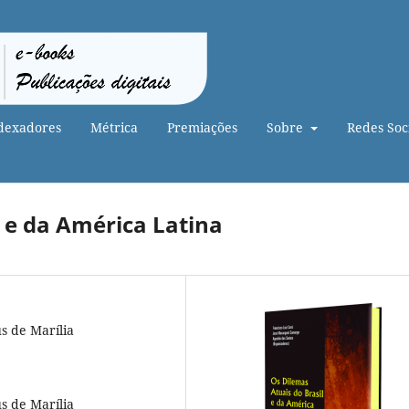
dexadores
Métrica
Premiações
Sobre
Redes Soci
l e da América Latina
s de Marília
s de Marília