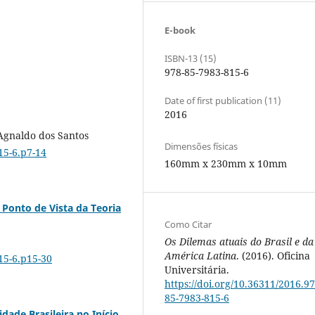
E-book
ISBN-13 (15)
978-85-7983-815-6
Date of first publication (11)
2016
Agnaldo dos Santos
Dimensões físicas
15-6.p7-14
160mm x 230mm x 10mm
 Ponto de Vista da Teoria
Como Citar
Os Dilemas atuais do Brasil e da
América Latina
. (2016). Oficina
15-6.p15-30
Universitária.
https://doi.org/10.36311/2016.97
85-7983-815-6
dade Brasileira no Início