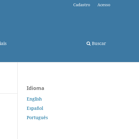
Cadastro
Acesso
ais
Buscar
Idioma
English
Español
Português