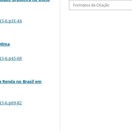
Formatos de Citação
15-6.p31-44
Dilma
15-6.p45-68
a Renda no Brasil em
15-6.p69-82