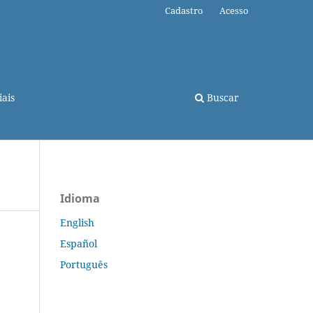
Cadastro
Acesso
ais
Buscar
Idioma
English
Español
Português