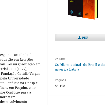
PDF
nesp, na Faculdade de
Volume
graduação em Relações
iais. Possui graduação em
Os Dilemas atuais do Brasil e da
ial - FEI (1977),
América Latina
 Fundação Getúlio Vargas
 pela Universidade
Páginas
tuto Confúcio na Unesp e
83-108
fúcio, em Pequim, e do
utos Confúcio para a
short term
 desenvolvimento