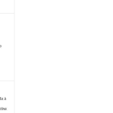
b
da à
tina