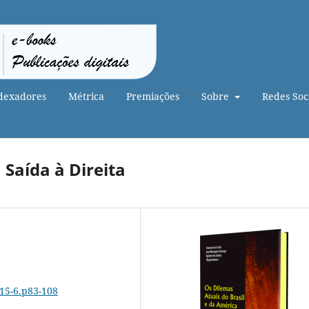
dexadores
Métrica
Premiações
Sobre
Redes Soci
 Saída à Direita
815-6.p83-108