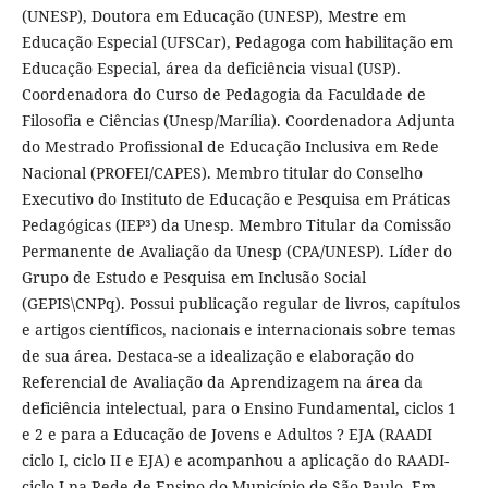
(UNESP), Doutora em Educação (UNESP), Mestre em
Educação Especial (UFSCar), Pedagoga com habilitação em
Educação Especial, área da deficiência visual (USP).
Coordenadora do Curso de Pedagogia da Faculdade de
Filosofia e Ciências (Unesp/Marília). Coordenadora Adjunta
do Mestrado Profissional de Educação Inclusiva em Rede
Nacional (PROFEI/CAPES). Membro titular do Conselho
Executivo do Instituto de Educação e Pesquisa em Práticas
Pedagógicas (IEP³) da Unesp. Membro Titular da Comissão
Permanente de Avaliação da Unesp (CPA/UNESP). Líder do
Grupo de Estudo e Pesquisa em Inclusão Social
(GEPIS\CNPq). Possui publicação regular de livros, capítulos
e artigos científicos, nacionais e internacionais sobre temas
de sua área. Destaca-se a idealização e elaboração do
Referencial de Avaliação da Aprendizagem na área da
deficiência intelectual, para o Ensino Fundamental, ciclos 1
e 2 e para a Educação de Jovens e Adultos ? EJA (RAADI
ciclo I, ciclo II e EJA) e acompanhou a aplicação do RAADI-
ciclo I na Rede de Ensino do Município de São Paulo. Em