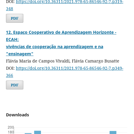
DOI:
https://doi.org/10.36311/2021.978-65-86546-92-7.p319-
348
PDF
12. Espaço Cooperativo de Aprendizagem Horizonte -
ECAH:
vivências de cooperação na aprendizagem e na
"ensinagem"
Flávia Maria de Campos Vivaldi, Flávia Camargo Busatte
DOI:
https://doi.org/10.36311/2021.978-65-86546-92-7.p349-
366
PDF
Downloads