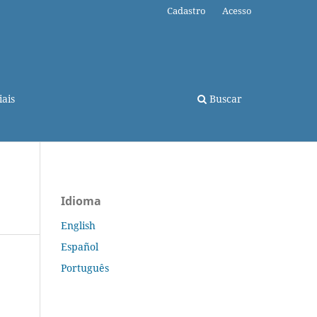
Cadastro
Acesso
ais
Buscar
Idioma
English
Español
Português