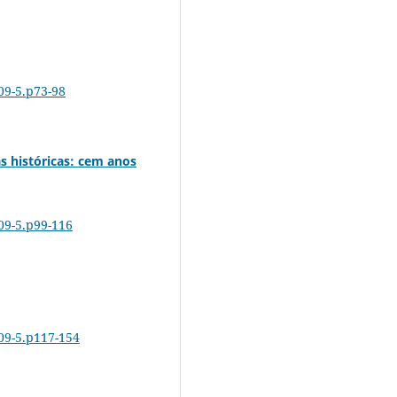
09-5.p73-98
s históricas: cem anos
-09-5.p99-116
-09-5.p117-154