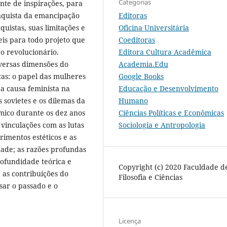
Categorias
nte de inspirações, para
Editoras
onquista da emancipação
Oficina Universitária
uistas, suas limitações e
Coeditoras
is para todo projeto que
Editora Cultura Acadêmica
o revolucionário.
Academia.Edu
iversas dimensões do
Google Books
cas: o papel das mulheres
Educação e Desenvolvimento
da causa feminista na
Humano
 sovietes e os dilemas da
Ciências Políticas e Econômicas
mico durante os dez anos
Sociologia e Antropologia
vinculações com as lutas
rimentos estéticos e as
dade; as razões profundas
rofundidade teórica e
Copyright (c) 2020 Faculdade d
, as contribuições do
Filosofia e Ciências
sar o passado e o
Licença