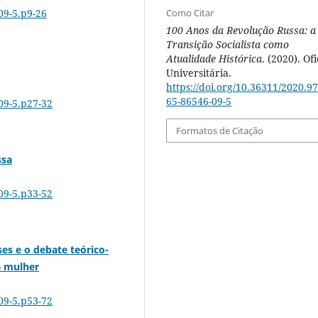
Como Citar
09-5.p9-26
100 Anos da Revolução Russa: a
Transição Socialista como
Atualidade Histórica
. (2020). Of
Universitária.
https://doi.org/10.36311/2020.97
65-86546-09-5
09-5.p27-32
Formatos de Citação
ssa
09-5.p33-52
es e o debate teórico-
a mulher
09-5.p53-72