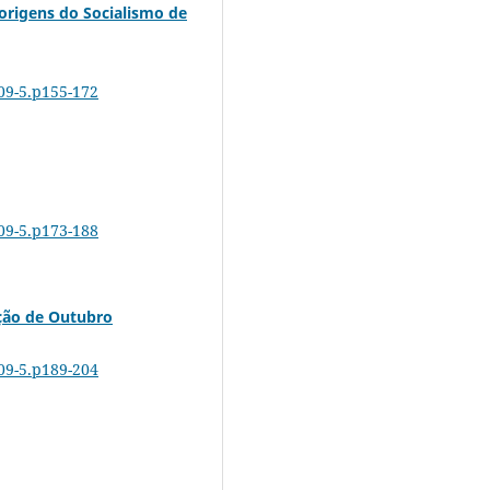
 origens do Socialismo de
-09-5.p155-172
-09-5.p173-188
ução de Outubro
-09-5.p189-204