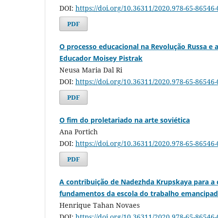
DOI:
https://doi.org/10.36311/2020.978-65-86546
PDF
O processo educacional na Revolução Russa e a
Educador Moisey Pistrak
Neusa Maria Dal Ri
DOI:
https://doi.org/10.36311/2020.978-65-86546
PDF
O fim do proletariado na arte soviética
Ana Portich
DOI:
https://doi.org/10.36311/2020.978-65-86546
PDF
A contribuição de Nadezhda Krupskaya para a 
fundamentos da escola do trabalho emancipa
Henrique Tahan Novaes
DOI:
https://doi.org/10.36311/2020.978-65-86546