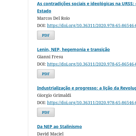
As contradições sociais e ideológicas na URSS:
Estado
Marcos Del Roio
DOI:
https://doi.org/10.36311/2020.978-65-86546
PDF
Lenin, NEP, hegemonia e transição
Gianni Fresu
DOI:
https://doi.org/10.36311/2020.978-65-86546
PDF
Industrialização e progresso: a lição da Revol
Giorgio Grimaldi
DOI:
https://doi.org/10.36311/2020.978-65-86546
PDF
Da NEP ao Stalinismo
David Maciel