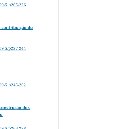
-09-5.p205-226
 contribuição do
-09-5.p227-244
-09-5.p245-262
construção dos
do
-09-5.p263-288