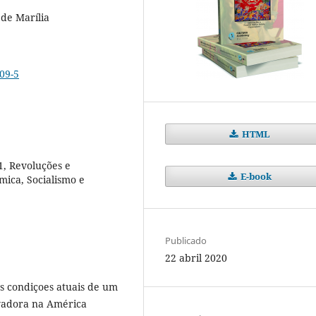
 de Marília
09-5
HTML
1, Revoluções e
E-book
ômica, Socialismo e
Publicado
22 abril 2020
as condiçoes atuais de um
rvadora na América