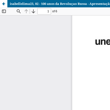
isabellelima23, 02 - 100 anos da Revoluçao Russa - Apresentaçã