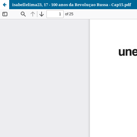
isabellelima23, 17 - 100 anos da Revoluçao Russa - Cap15.pdf