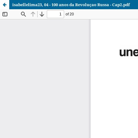
isabellelima23, 04 - 100 anos da Revoluçao Russa - Cap2.pdf