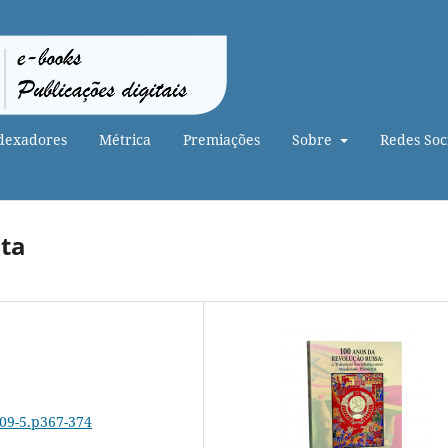
dexadores
Métrica
Premiações
Sobre
Redes Soci
sta
-09-5.p367-374