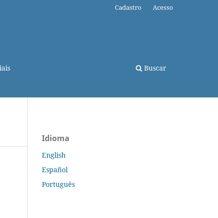
Cadastro
Acesso
ais
Buscar
Idioma
English
Español
Português