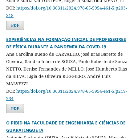
Eliane Maria Vani ORTEGA, Rogéria Malacrida MENOTTI
DOI:
https://doi.org/10.36311/2024.978-65-5954-461-5.p203-
218
PDF
EXPERIÊNCIAS NA FORMAÇÃO INICIAL DE PROFESSORES
DE FÍSICA DURANTE A PANDEMIA DA COVID-19
Ana Carolina Bueno de CARVALHO, josé Bras Baretto de
Oliveira, Sandro Inácio de SOUZA, Paulo Roberto de Souza
NETTO, Denise Fernandes de MELLO, José Humberto Dias
da SILVA, Lígia de Oliveira RUGGIERO, André Luiz
MALVEZZI
DOI:
https://doi.org/10.36311/2024.978-65-5954-461-5.p219-
234
PDF
O PIBID NA FACULDADE DE ENGENHARIA E CIÊNCIAS DE
GUARATINGUETÁ
Antonio Carlos de SOUZA, Ana Vitória de SOUZA, Marcelo