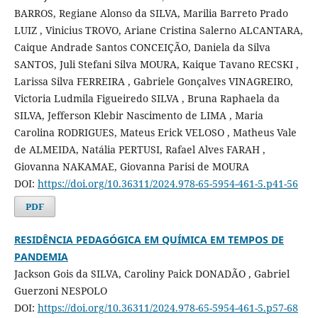
BARROS, Regiane Alonso da SILVA, Marilia Barreto Prado
LUIZ , Vinicius TROVO, Ariane Cristina Salerno ALCANTARA,
Caique Andrade Santos CONCEIÇÃO, Daniela da Silva
SANTOS, Juli Stefani Silva MOURA, Kaique Tavano RECSKI ,
Larissa Silva FERREIRA , Gabriele Gonçalves VINAGREIRO,
Victoria Ludmila Figueiredo SILVA , Bruna Raphaela da
SILVA, Jefferson Klebir Nascimento de LIMA , Maria
Carolina RODRIGUES, Mateus Erick VELOSO , Matheus Vale
de ALMEIDA, Natália PERTUSI, Rafael Alves FARAH ,
Giovanna NAKAMAE, Giovanna Parisi de MOURA
DOI:
https://doi.org/10.36311/2024.978-65-5954-461-5.p41-56
PDF
RESIDÊNCIA PEDAGÓGICA EM QUÍMICA EM TEMPOS DE
PANDEMIA
Jackson Gois da SILVA, Caroliny Paick DONADÃO , Gabriel
Guerzoni NESPOLO
DOI:
https://doi.org/10.36311/2024.978-65-5954-461-5.p57-68