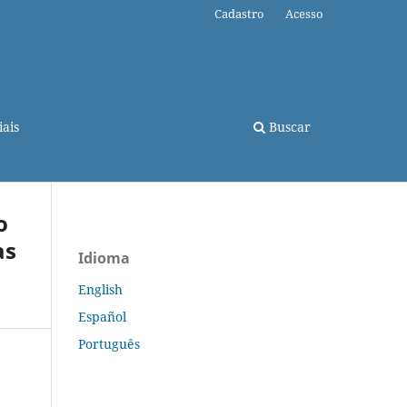
Cadastro
Acesso
ais
Buscar
o
as
Idioma
English
Español
Português