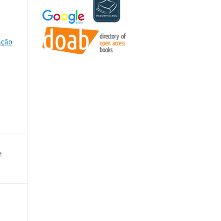
ação
e