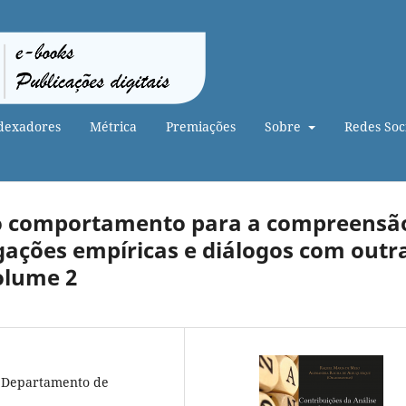
dexadores
Métrica
Premiações
Sobre
Redes Soci
 do comportamento para a compreensã
tigações empíricas e diálogos com outr
olume 2
a, Departamento de