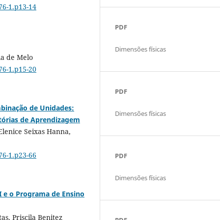
76-1.p13-14
PDF
Dimensões físicas
ia de Melo
76-1.p15-20
PDF
ombinação de Unidades:
Dimensões físicas
tórias de Aprendizagem
 Elenice Seixas Hanna,
76-1.p23-66
PDF
Dimensões físicas
DI e o Programa de Ensino
as, Priscila Benitez
PDF