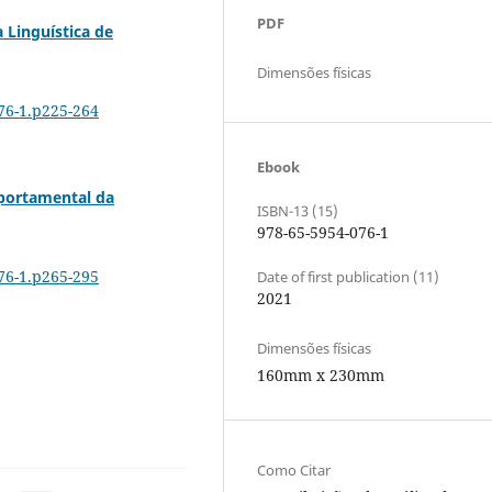
PDF
 Linguística de
Dimensões físicas
076-1.p225-264
Ebook
portamental da
ISBN-13 (15)
978-65-5954-076-1
076-1.p265-295
Date of first publication (11)
2021
Dimensões físicas
160mm x 230mm
Como Citar