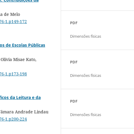
ia de Melo
076-1.p149-172
PDF
Dimensões físicas
s de Escolas Públicas
Olívia Misae Kato,
PDF
076-1.p173-198
Dimensões físicas
icos da Leitura e da
PDF
a, Tâmara Andrade Lindau
Dimensões físicas
076-1.p200-224