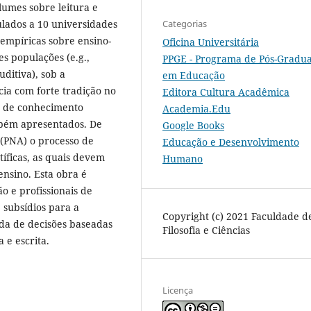
lumes sobre leitura e
Categorias
ulados a 10 universidades
 empíricas sobre ensino-
Oficina Universitária
s populações (e.g.,
PPGE - Programa de Pós-Gradu
uditiva), sob a
em Educação
ia com forte tradição no
Editora Cultura Acadêmica
as de conhecimento
Academia.Edu
ambém apresentados. De
Google Books
 (PNA) o processo de
Educação e Desenvolvimento
tíficas, as quais devem
Humano
ensino. Esta obra é
o e profissionais de
, subsídios para a
Copyright (c) 2021 Faculdade d
ada de decisões baseadas
Filosofia e Ciências
 e escrita.
Licença