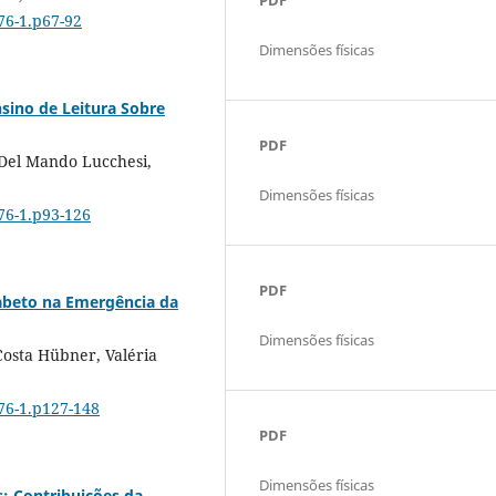
76-1.p67-92
Dimensões físicas
nsino de Leitura Sobre
PDF
Del Mando Lucchesi,
Dimensões físicas
076-1.p93-126
PDF
abeto na Emergência da
Dimensões físicas
osta Hübner, Valéria
076-1.p127-148
PDF
Dimensões físicas
: Contribuições da