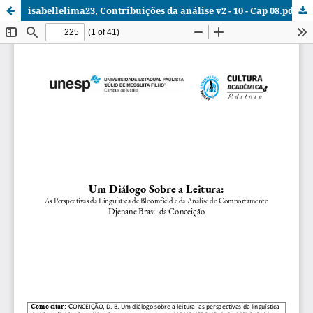
isabellelima23, Contribuições da análise v2 - 10 - Cap 08.pdf