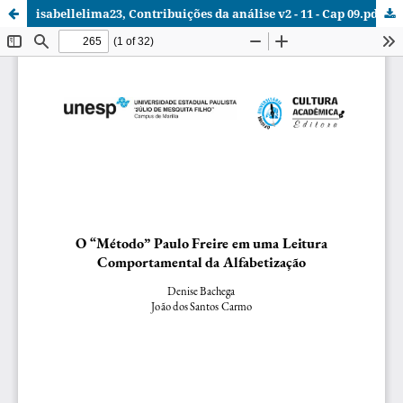
isabellelima23, Contribuições da análise v2 - 11 - Cap 09.pdf