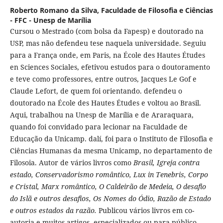
Roberto Romano da Silva,
Faculdade de Filosofia e Ciências
- FFC - Unesp de Marília
Cursou o Mestrado (com bolsa da Fapesp) e doutorado na
USP, mas não defendeu tese naquela universidade. Seguiu
para a França onde, em Paris, na École des Hautes Études
en Sciences Sociales, efetivou estudos para o doutoramento
e teve como professores, entre outros, Jacques Le Gof e
Claude Lefort, de quem foi orientando. defendeu o
doutorado na École des Hautes Études e voltou ao Brasil.
Aqui, trabalhou na Unesp de Marília e de Araraquara,
quando foi convidado para lecionar na Faculdade de
Educação da Unicamp. dalí, foi para o Instituto de Filosofia e
Ciências Humanas da mesma Unicamp, no departamento de
Filosoia. Autor de vários livros como
Brasil, Igreja contra
estado, Conservadorismo romântico, Lux in Tenebris, Corpo
e Cristal, Marx romântico, O Caldeirão de Medeia, O desafio
do Islã e outros desafios, Os Nomes do Ódio, Razão de Estado
e outros estados da razão.
Publicou vários livros em co-
autoria e muitos artigos, especializados ou para público