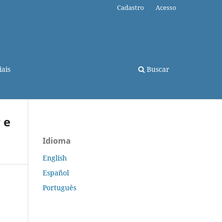
Cadastro
Acesso
ais
Buscar
 e
Idioma
English
Español
Português