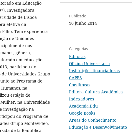
outorado em Educação
7). Investigadora
Publicado
versidade de Lisboa
10 junho 2014
ora efetiva da
a Filho. Tem experiência
ação de Unidades
incipalmente nos
Categorias
humanos, gênero,
Editoras
outorado em educação
Oficina Universitária
013, participou do
Instituições financiadoras
o de Universidades Grupo
CAPES
 junto ao Programa de
Coeditoras
os Humanos, na
Editora Cultura Acadêmica
izou estágio de
Indexadores
a Mulher, na Universidade
Academia.Edu
e investigação na
Google Books
rticipou do Programa de
Áreas do Conhecimento
dades Grupo Montevideo,
Educação e Desenvolvimento
rsida de la República-