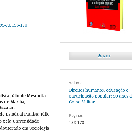
595-7.p153-170
PDF
Volume
Direitos humanos, educação e
lista Júlio de Mesquita
participação popular: 50 anos 
s de Marília,
Golpe Militar
scolar.
e Estadual Paulista Júlio
Páginas
o pela Universidade
153-170
, doutorado em Sociologia