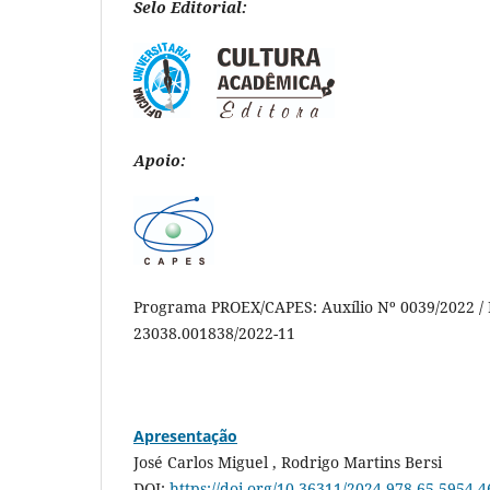
Selo Editorial:
Apoio:
Programa PROEX/CAPES: Auxílio Nº 0039/2022 / 
23038.001838/2022-11
Apresentação
José Carlos Miguel , Rodrigo Martins Bersi
DOI:
https://doi.org/10.36311/2024.978-65-5954-4