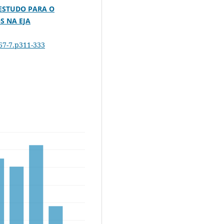
 ESTUDO PARA O
S NA EJA
467-7.p311-333