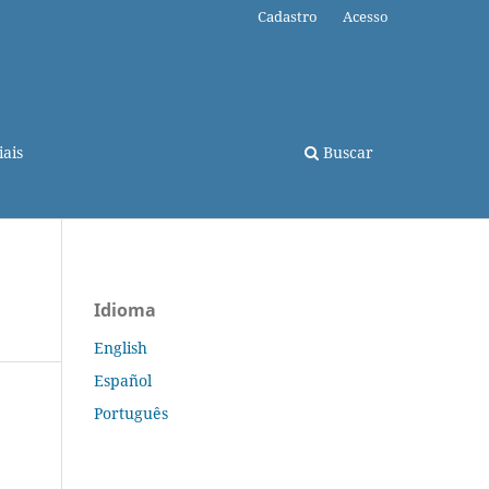
Cadastro
Acesso
ais
Buscar
Idioma
English
Español
Português