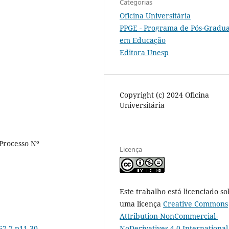
Categorias
Oficina Universitária
PPGE - Programa de Pós-Gradu
em Educação
Editora Unesp
Copyright (c) 2024 Oficina
Universitária
Processo Nº
Licença
Este trabalho está licenciado so
uma licença
Creative Commons
Attribution-NonCommercial-
NoDerivatives 4.0 International
67-7.p11-30