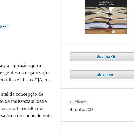
67-7
E-book
cas, proposições para
ergentes na organização
HTML
dultos e idosos, EJA, no
tal da concepção de
io da indissociabilidade
Publicado
 porquanto resulta de
4 junho 2024
dessa área de conhecimento