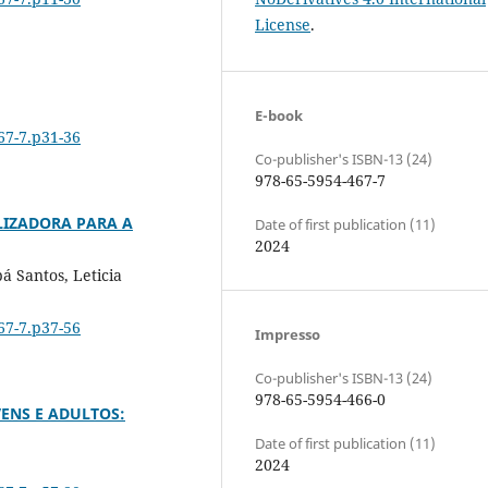
License
.
E-book
67-7.p31-36
Co-publisher's ISBN-13 (24)
978-65-5954-467-7
IZADORA PARA A
Date of first publication (11)
2024
á Santos, Leticia
67-7.p37-56
Impresso
Co-publisher's ISBN-13 (24)
978-65-5954-466-0
ENS E ADULTOS:
Date of first publication (11)
2024