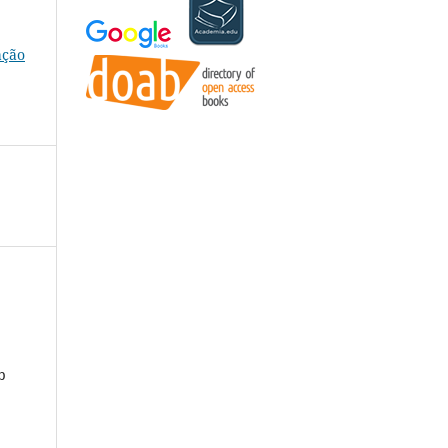
ação
b