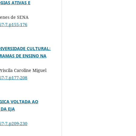
IAS ATIVAS E
imenes de SENA
467-7.p155-176
DIVERSIDADE CULTURAL:
RAMAS DE ENSINO NA
riscila Caroline Miguel
467-7.p177-208
GICA VOLTADA AO
DA EJA
467-7.p209-230