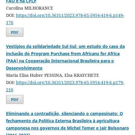
FAO e na CPLP
Carolina MILHORANCE
DOI:
https://doi.org/10.36311/2023.978-65-5954-419-6.p149-
176
PDF
Vestígios da solidariedade Sul-Sul: um estudo do caso da
inclusão do Program Purchase from Africans for Africa
(PAA) na Cooperação Internacional Brasileira para o
Desenvolvimento
Maria Elisa Huber PESSINA, Elsa KRAYCHETE
DOI:
https://doi.org/10.36311/2023.978-65-5954-419-6.p179-
210
PDF
Eliminando a contradição, silenciando o campesinato: O
fechamento da Política Externa Brasileira à agricultura
camponesa nos governos de Michel Temer e Jair Bolsonaro