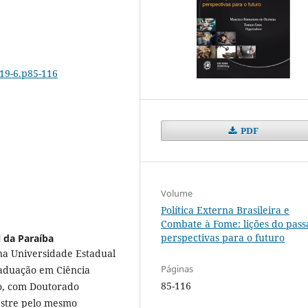
419-6.p85-116
PDF
Volume
Política Externa Brasileira e
Combate à Fome: lições do pass
perspectivas para o futuro
 da Paraíba
 na Universidade Estadual
Páginas
aduação em Ciência
85-116
o, com Doutorado
estre pelo mesmo