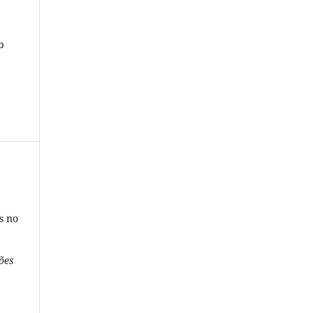
b
s no
ões