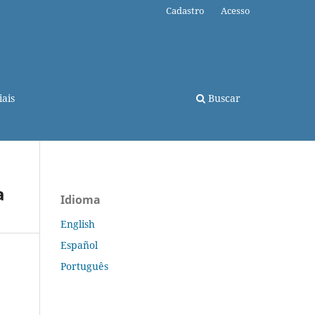
Cadastro
Acesso
ais
Buscar
a
Idioma
English
Español
Português