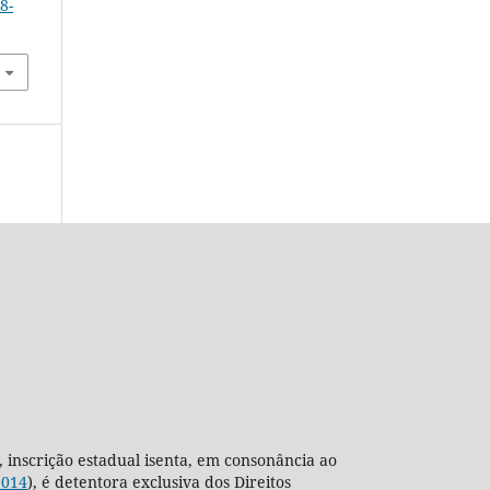
8-
, inscrição estadual isenta, em consonância ao
2014
), é detentora exclusiva dos Direitos