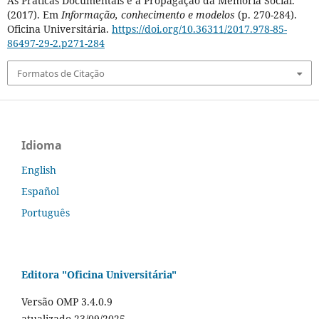
As Práticas Documentais e a Propagação da Memória Social.
(2017). Em
Informação, conhecimento e modelos
(p. 270-284).
Oficina Universitária.
https://doi.org/10.36311/2017.978-85-
86497-29-2.p271-284
Formatos de Citação
Idioma
English
Español
Português
Editora "Oficina Universitária"
Versão OMP 3.4.0.9
atualizado 23/09/2025