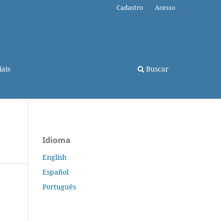
Cadastro
Acesso
ais
Buscar
Idioma
English
Español
Português