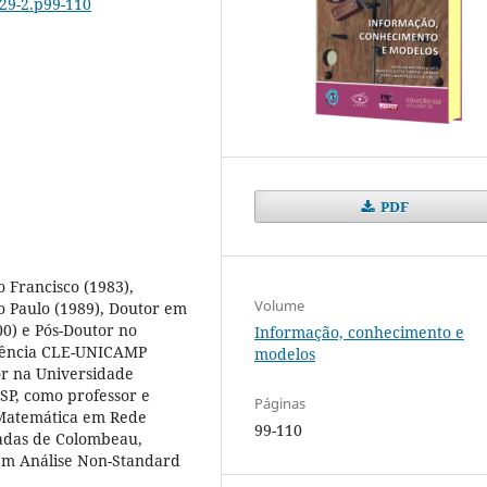
-29-2.p99-110
PDF
Francisco (1983),
Volume
 Paulo (1989), Doutor em
0) e Pós-Doutor no
Informação, conhecimento e
 Ciência CLE-UNICAMP
modelos
or na Universidade
ESP, como professor e
Páginas
Matemática em Rede
99-110
adas de Colombeau,
em Análise Non-Standard