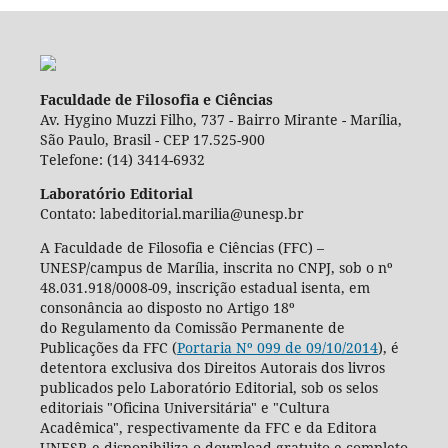
Faculdade de Filosofia e Ciências
Av. Hygino Muzzi Filho, 737 - Bairro Mirante - Marília,
São Paulo, Brasil - CEP 17.525-900
Telefone: (14) 3414-6932
Laboratório Editorial
Contato: labeditorial.marilia@unesp.br
A Faculdade de Filosofia e Ciências (FFC) –
UNESP/campus de Marília, inscrita no CNPJ, sob o nº
48.031.918/0008-09, inscrição estadual isenta, em
consonância ao disposto no Artigo 18º
do Regulamento da Comissão Permanente de
Publicações da FFC (
Portaria Nº 099 de 09/10/2014
), é
detentora exclusiva dos Direitos Autorais dos livros
publicados pelo Laboratório Editorial, sob os selos
editoriais "Oficina Universitária" e "Cultura
Acadêmica", respectivamente da FFC e da Editora
UNESP, e disponibiliza o download gratuito e completo