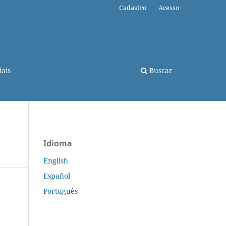
Cadastro
Acesso
ais
Buscar
Idioma
English
Español
Português