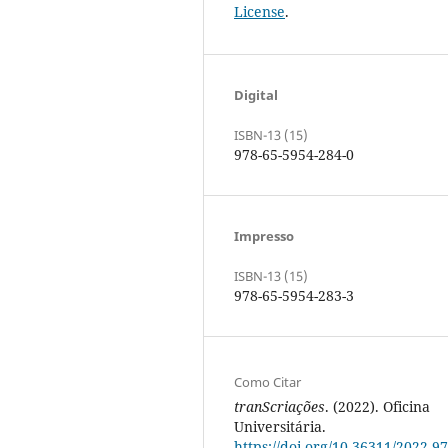
License
.
Digital
ISBN-13 (15)
978-65-5954-284-0
Impresso
ISBN-13 (15)
978-65-5954-283-3
Como Citar
tranScriações
. (2022). Oficina
Universitária.
https://doi.org/10.36311/2022.97