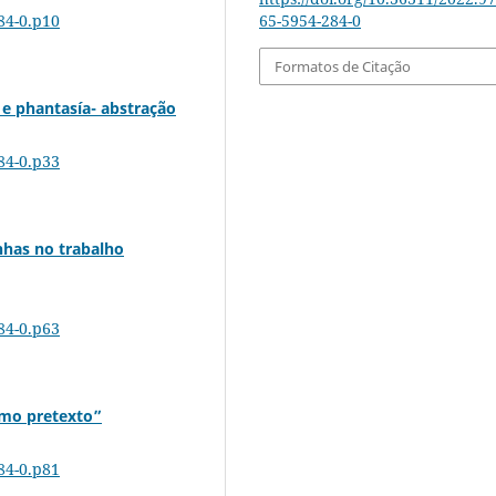
65-5954-284-0
84-0.p10
Formatos de Citação
 e phantasía- abstração
84-0.p33
nhas no trabalho
84-0.p63
omo pretexto”
84-0.p81