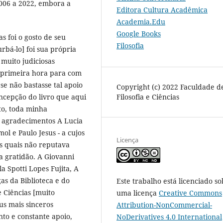
2006 a 2022, embora a
Editora Cultura Acadêmica
Academia.Edu
Google Books
s foi o gosto de seu
Filosofia
urbá-lo] foi sua própria
 muito judiciosas
 primeira hora para com
e não bastasse tal apoio
Copyright (c) 2022 Faculdade d
Filosofia e Ciências
oncepção do livro que aqui
to, toda minha
s agradecimentos A Lucia
ol e Paulo Jesus - a cujos
Licença
s quais não reputava
a gratidão. A Giovanni
a Spotti Lopes Fujita, A
gas da Biblioteca e do
Este trabalho está licenciado so
e Ciências [muito
uma licença
Creative Commons
us mais sinceros
Attribution-NonCommercial-
to e constante apoio,
NoDerivatives 4.0 International