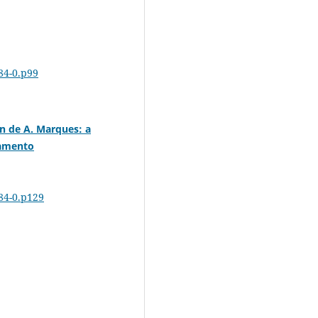
84-0.p99
an de A. Marques: a
namento
284-0.p129