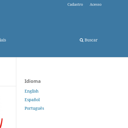
Cadastro
Acesso
ais
Buscar
Idioma
English
Español
Português