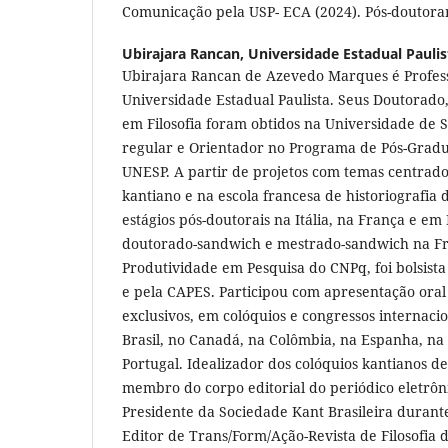
Comunicação pela USP- ECA (2024). Pós-doutora
Ubirajara Rancan,
Universidade Estadual Pauli
Ubirajara Rancan de Azevedo Marques é Profess
Universidade Estadual Paulista. Seus Doutorado
em Filosofia foram obtidos na Universidade de 
regular e Orientador no Programa de Pós-Gradu
UNESP. A partir de projetos com temas centrad
kantiano e na escola francesa de historiografia da
estágios pós-doutorais na Itália, na França e em
doutorado-sandwich e mestrado-sandwich na Fra
Produtividade em Pesquisa do CNPq, foi bolsista
e pela CAPES. Participou com apresentação oral
exclusivos, em colóquios e congressos internac
Brasil, no Canadá, na Colômbia, na Espanha, na 
Portugal. Idealizador dos colóquios kantianos d
membro do corpo editorial do periódico eletrôn
Presidente da Sociedade Kant Brasileira durant
Editor de Trans/Form/Ação-Revista de Filosofia