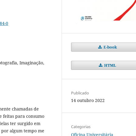
84-0
E-book
fotografia, Imaginação,
HTML
Publicado
14 outubro 2022
amente chamadas de
te feitas para consumo
delas ter surgido em
Categorias
ue por algum tempo me
Oficina Universitária