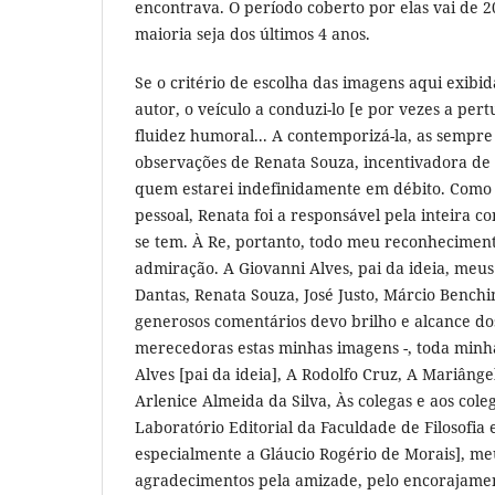
encontrava. O período coberto por elas vai de 
maioria seja dos últimos 4 anos.
Se o critério de escolha das imagens aqui exibida
autor, o veículo a conduzi-lo [e por vezes a pert
fluidez humoral... A contemporizá-la, as sempre
observações de Renata Souza, incentivadora de
quem estarei indefinidamente em débito. Como s
pessoal, Renata foi a responsável pela inteira c
se tem. À Re, portanto, todo meu reconhecimen
admiração. A Giovanni Alves, pai da ideia, meu
Dantas, Renata Souza, José Justo, Márcio Benchim
generosos comentários devo brilho e alcance do
merecedoras estas minhas imagens -, toda minh
Alves [pai da ideia], A Rodolfo Cruz, A Mariângel
Arlenice Almeida da Silva, Às colegas e aos cole
Laboratório Editorial da Faculdade de Filosofia 
especialmente a Gláucio Rogério de Morais], me
agradecimentos pela amizade, pelo encorajamen