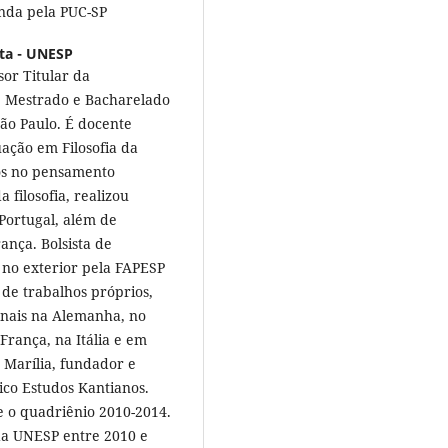
nda pela PUC-SP
sta - UNESP
or Titular da
, Mestrado e Bacharelado
São Paulo. É docente
ação em Filosofia da
os no pensamento
 filosofia, realizou
 Portugal, além de
nça. Bolsista de
 no exterior pela FAPESP
 de trabalhos próprios,
ionais na Alemanha, no
França, na Itália e em
e Marília, fundador e
ico Estudos Kantianos.
e o quadriênio 2010-2014.
 da UNESP entre 2010 e