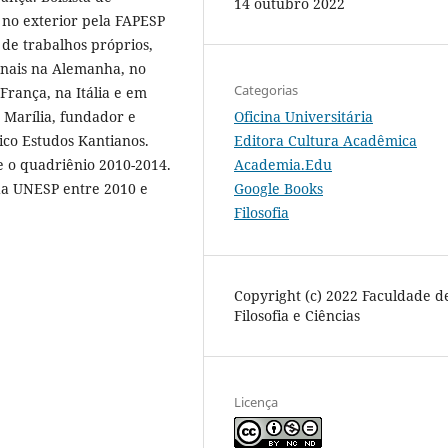
14 outubro 2022
 no exterior pela FAPESP
 de trabalhos próprios,
ionais na Alemanha, no
Categorias
França, na Itália e em
Oficina Universitária
e Marília, fundador e
Editora Cultura Acadêmica
ico Estudos Kantianos.
Academia.Edu
e o quadriênio 2010-2014.
Google Books
 da UNESP entre 2010 e
Filosofia
Copyright (c) 2022 Faculdade d
Filosofia e Ciências
Licença