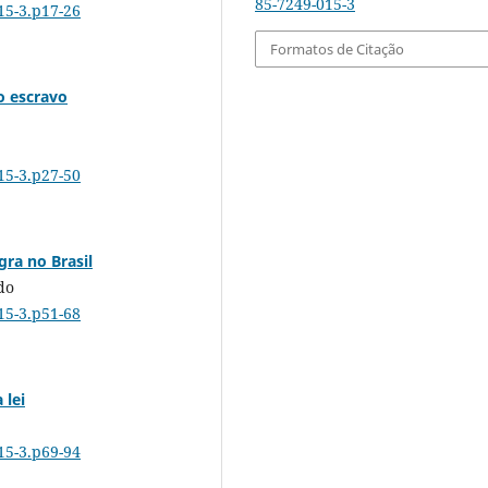
85-7249-015-3
15-3.p17-26
Formatos de Citação
o escravo
15-3.p27-50
ra no Brasil
do
15-3.p51-68
 lei
15-3.p69-94