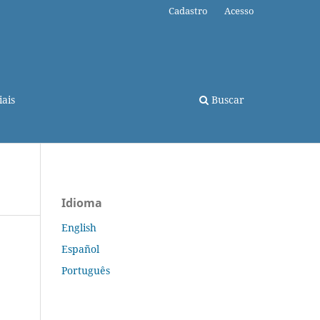
Cadastro
Acesso
ais
Buscar
Idioma
English
Español
Português