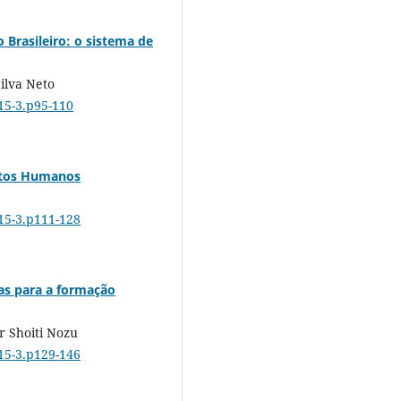
 Brasileiro: o sistema de
ilva Neto
015-3.p95-110
itos Humanos
015-3.p111-128
as para a formação
r Shoiti Nozu
015-3.p129-146