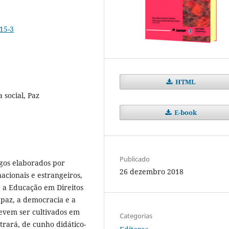
15-3
HTML
 social, Paz
E-book
Publicado
gos elaborados por
26 dezembro 2018
acionais e estrangeiros,
e a Educação em Direitos
paz, a democracia e a
devem ser cultivados em
Categorias
ntrará, de cunho didático-