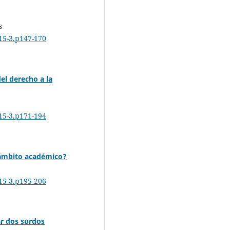
s
015-3.p147-170
el derecho a la
015-3.p171-194
 ámbito académico?
015-3.p195-206
ar dos surdos