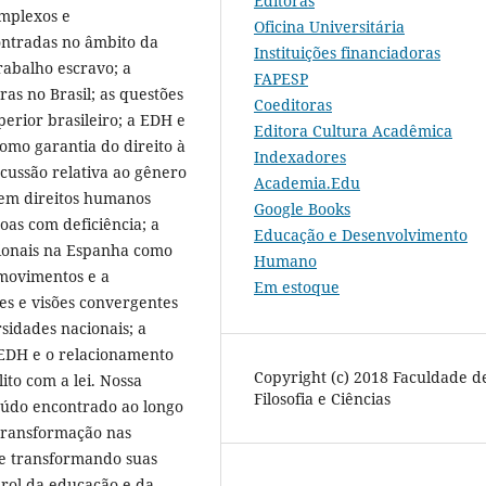
Editoras
mplexos e
Oficina Universitária
ontradas no âmbito da
Instituições financiadoras
rabalho escravo; a
FAPESP
as no Brasil; as questões
Coeditoras
erior brasileiro; a EDH e
Editora Cultura Acadêmica
como garantia do direito à
Indexadores
scussão relativa ao gênero
Academia.Edu
 em direitos humanos
Google Books
oas com deficiência; a
Educação e Desenvolvimento
ssionais na Espanha como
Humano
 movimentos e a
Em estoque
des e visões convergentes
sidades nacionais; a
 EDH e o relacionamento
Copyright (c) 2018 Faculdade d
ito com a lei. Nossa
Filosofia e Ciências
teúdo encontrado ao longo
transformação nas
 e transformando suas
prol da educação e da