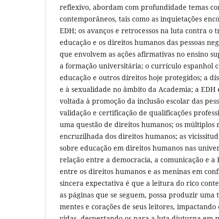
reflexivo, abordam com profundidade temas co
contemporâneos, tais como as inquietações enc
EDH; os avanços e retrocessos na luta contra o t
educação e os direitos humanos das pessoas negr
que envolvem as ações afirmativas no ensino sup
a formação universitária; o currículo espanhol 
educação e outros direitos hoje protegidos; a di
e à sexualidade no âmbito da Academia; a EDH
voltada à promoção da inclusão escolar das pess
validação e certificação de qualificações profe
uma questão de direitos humanos; os múltiplos
encruzilhada dos direitos humanos; as vicissitu
sobre educação em direitos humanos nas univer
relação entre a democracia, a comunicação e a
entre os direitos humanos e as meninas em confl
sincera expectativa é que a leitura do rico con
as páginas que se seguem, possa produzir uma 
mentes e corações de seus leitores, impactando
vidas, despertando-os para a luta diuturna em 