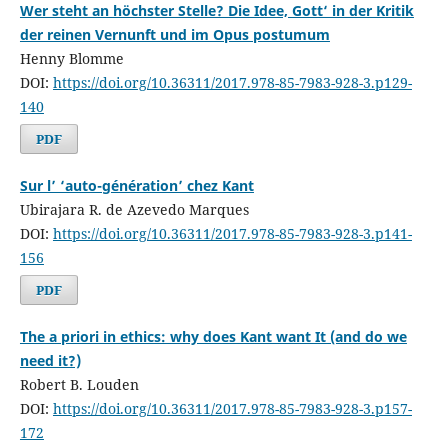
Wer steht an höchster Stelle? Die Idee‚ Gott‘ in der Kritik
der reinen Vernunft und im Opus postumum
Henny Blomme
DOI:
https://doi.org/10.36311/2017.978-85-7983-928-3.p129-
140
PDF
Sur l’ ‘auto-génération’ chez Kant
Ubirajara R. de Azevedo Marques
DOI:
https://doi.org/10.36311/2017.978-85-7983-928-3.p141-
156
PDF
The a priori in ethics: why does Kant want It (and do we
need it?)
Robert B. Louden
DOI:
https://doi.org/10.36311/2017.978-85-7983-928-3.p157-
172