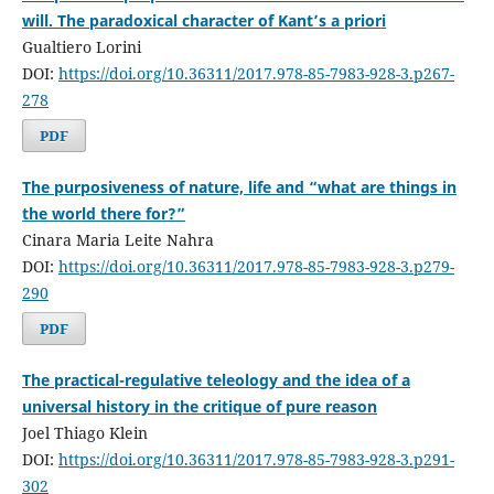
will. The paradoxical character of Kant’s a priori
Gualtiero Lorini
DOI:
https://doi.org/10.36311/2017.978-85-7983-928-3.p267-
278
PDF
The purposiveness of nature, life and “what are things in
the world there for?”
Cinara Maria Leite Nahra
DOI:
https://doi.org/10.36311/2017.978-85-7983-928-3.p279-
290
PDF
The practical-regulative teleology and the idea of a
universal history in the critique of pure reason
Joel Thiago Klein
DOI:
https://doi.org/10.36311/2017.978-85-7983-928-3.p291-
302