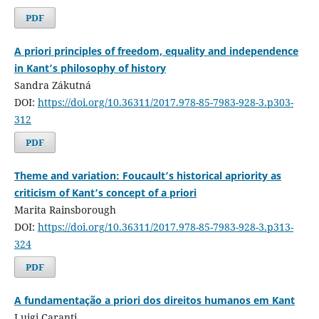
PDF
A priori principles of freedom, equality and independence
in Kant’s philosophy of history
Sandra Zákutná
DOI:
https://doi.org/10.36311/2017.978-85-7983-928-3.p303-
312
PDF
Theme and variation: Foucault’s historical apriority as
criticism of Kant’s concept of a priori
Marita Rainsborough
DOI:
https://doi.org/10.36311/2017.978-85-7983-928-3.p313-
324
PDF
A fundamentação a priori dos direitos humanos em Kant
Luigi Caranti