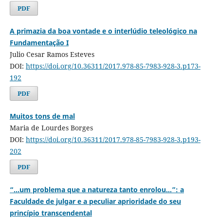
PDF
A primazia da boa vontade e o interlúdio teleológico na
Fundamentação I
Julio Cesar Ramos Esteves
DOI:
https://doi.org/10.36311/2017.978-85-7983-928-3.p173-
192
PDF
Muitos tons de mal
Maria de Lourdes Borges
DOI:
https://doi.org/10.36311/2017.978-85-7983-928-3.p193-
202
PDF
“...um problema que a natureza tanto enrolou...”: a
Faculdade de julgar e a peculiar aprioridade do seu
princípio transcendental