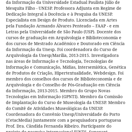
da Informação da Universidade Estadual Paulista Júlio de
Mesquita Filho - UNESP. Professora Adjunta em Regime de
Dedicação Integral à Docência e à Pesquisa da UNESP.
Especialista em Design de Produto. Licenciada em Artes
pela Fundação Armando Álvares Penteado – FAAP - e em
Letras pela Universidade de São Paulo (USP). Docente dos
cursos de graduação em Arquivologia e Biblioteconomia e
dos cursos de Mestrado Acadêmico e Doutorado em Ciência
da Informação da Unesp. Foi coordenadora do Curso de
Arquivologia da Unesp/Marília, 2013-2015. Investigadora
nas áreas de Informação e Tecnologia, Tecnologias de
Informação e Comunicação, Mídias, Intersemiótica, Genética
de Produtos de Criação, Hipertextualidade, Webdesign. Foi
membro dos conselhos dos cursos de Biblioteconomia e de
Arquivologia e do Conselho de Pós-Graduação em Ciência
da Informação, 2013-2015. Membro do Grupo Novas
Tecnologias em Informação (GPNTI). Membro da Comissão
de Implantação do Curso de Museologia da UNESP. Membro
do Comitê de Atividades Museológicas da UNESP.
Coordenadora do Convênio Unesp/Universidade do Porto
(CetacMedia) juntamente com a pesquisadora portuguesa
Prof. Dra. Cândida Fernanda Ribeiro. Participante do
projeto de pesquisa internacional JUNTS. Superant