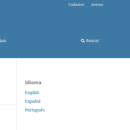
Cadastro
Acesso
ais
Buscar
Idioma
English
Español
Português