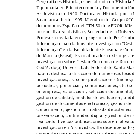
Geografía es Historia, especializada en Historia
Diplomada en Biblioteconomía y Documentación 
Archivística en 1990. Doctora en Historia por la
Salamanca desde 1995. Miembro del Grupo SC01
documentos-España del CTN-50 de AENOR. Miem
prospectiva Achivística y Sociedad de la Univers
Profesora invitada en el programa de Pós-Grad
Informaçâo, bajo la línea de Investigación “Ges
Informaçâo” en la Faculdade de Filosofia e Ciê
de Marília (Brasil). Es colaboradora extranjera 
investigación sobre Gestão Eletrônica de Docume
Ged/A, do(a) Universidade Federal de Santa Mari
haber, destaca la dirección de numerosas tesis 
investigaciones, así como publicaciones (monogr
periódicas, ponencias y comunicaciones, etc.) s
en empresa, valoración y selección documental, 
gestión de calidad, modelos de evaluación, audito
gestión de documentos electrónicos, gestión de 
conocimiento, gestión normalizada de sistemas 
preservación, continuidad digital y gestión de r
realizado diversas publicaciones sobre motivaci
investigación en Archivística. Ha desempeñado
cargos de coordinación, gestión y dirección en 