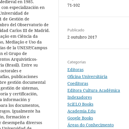
 Medieval en 1985.
71-102
con especialización en
 Universidad de
 de Gestión de
bro del Observatorio de
Publicado
idad Carlos III de Madrid.
uaçâo em Ciência da
2 outubro 2017
tâo, Mediaçâo e Uso da
ncias de la UNESP/Campus
en el Grupo de
ntos Arquivísticos-
Categorias
a (Brasil). Entre su
Editoras
doctorales e
Oficina Universitária
afías, publicaciones
obre gestión documental
Coeditoras
gestión de sistemas,
Editora Cultura Acadêmica
ría y certificación,
Indexadores
la información y
SciELO Books
para los documentos,
Academia.Edu
iesgos. Igualmente ha
ón, formación e
Google Books
 y desempeña diversos
Áreas do Conhecimento
la Universidad de