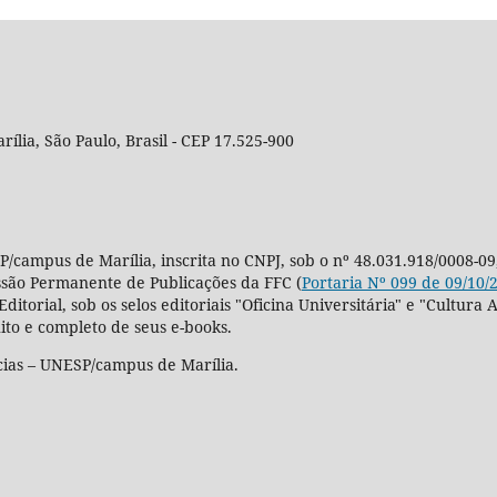
rília, São Paulo, Brasil - CEP 17.525-900
P/campus de Marília, inscrita no CNPJ, sob o nº 48.031.918/0008-09
ssão Permanente de Publicações da FFC (
Portaria Nº 099 de 09/10/
Editorial, sob os selos editoriais "Oficina Universitária" e "Cultu
ito e completo de seus e-books.
cias – UNESP/campus de Marília.