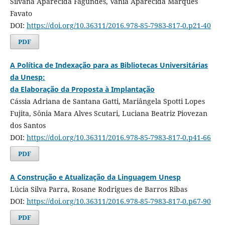
Silvana Aparecida Fagundes, Vânia Aparecida Marques
Favato
DOI:
https://doi.org/10.36311/2016.978-85-7983-817-0.p21-40
PDF
A Política de Indexação para as Bibliotecas Universitárias
da Unesp:
da Elaboração da Proposta à Implantação
Cássia Adriana de Santana Gatti, Mariângela Spotti Lopes
Fujita, Sônia Mara Alves Scutari, Luciana Beatriz Piovezan
dos Santos
DOI:
https://doi.org/10.36311/2016.978-85-7983-817-0.p41-66
PDF
A Construção e Atualização da Linguagem Unesp
Lúcia Silva Parra, Rosane Rodrigues de Barros Ribas
DOI:
https://doi.org/10.36311/2016.978-85-7983-817-0.p67-90
PDF