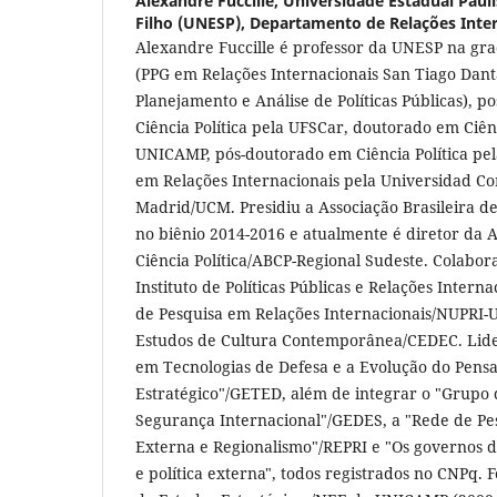
Alexandre Fuccille,
Universidade Estadual Pauli
Filho (UNESP), Departamento de Relações Inter
Alexandre Fuccille é professor da UNESP na gr
(PPG em Relações Internacionais San Tiago Dan
Planejamento e Análise de Políticas Públicas), 
Ciência Política pela UFSCar, doutorado em Ciênc
UNICAMP, pós-doutorado em Ciência Política pe
em Relações Internacionais pela Universidad C
Madrid/UCM. Presidiu a Associação Brasileira d
no biênio 2014-2016 e atualmente é diretor da A
Ciência Política/ABCP-Regional Sudeste. Colabo
Instituto de Políticas Públicas e Relações Intern
de Pesquisa em Relações Internacionais/NUPRI-
Estudos de Cultura Contemporânea/CEDEC. Lide
em Tecnologias de Defesa e a Evolução do Pen
Estratégico"/GETED, além de integrar o "Grupo
Segurança Internacional"/GEDES, a "Rede de Pes
Externa e Regionalismo"/REPRI e "Os governos d
e política externa", todos registrados no CNPq. 