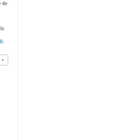
e de
0).
8-