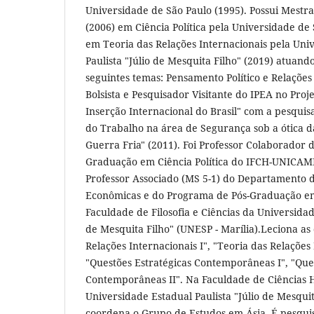
Universidade de São Paulo (1995). Possui Mestr
(2006) em Ciência Política pela Universidade de
em Teoria das Relações Internacionais pela Uni
Paulista "Júlio de Mesquita Filho" (2019) atuan
seguintes temas: Pensamento Político e Relações 
Bolsista e Pesquisador Visitante do IPEA no Proj
Inserção Internacional do Brasil" com a pesquisa
do Trabalho na área de Segurança sob a ótica da 
Guerra Fria" (2011). Foi Professor Colaborador 
Graduação em Ciência Política do IFCH-UNICAMP
Professor Associado (MS 5-1) do Departamento de
Econômicas e do Programa de Pós-Graduação em 
Faculdade de Filosofia e Ciências da Universidad
de Mesquita Filho" (UNESP - Marília).Leciona as 
Relações Internacionais I", "Teoria das Relações 
"Questões Estratégicas Contemporâneas I", "Que
Contemporâneas II". Na Faculdade de Ciências 
Universidade Estadual Paulista "Júlio de Mesqui
coordena o Grupo de Estudos em Ásia. É pesqui