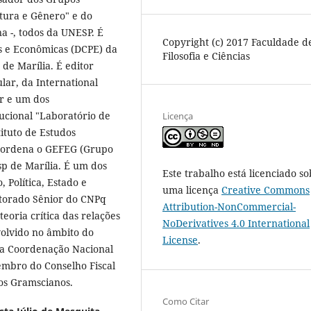
ltura e Gênero" e do
a -, todos da UNESP. É
Copyright (c) 2017 Faculdade d
as e Econômicas (DCPE) da
Filosofia e Ciências
 de Marília. É editor
lar, da International
or e um dos
ucional "Laboratório de
Licença
ituto de Estudos
Coordena o GEFEG (Grupo
p de Marília. É um dos
Este trabalho está licenciado so
Política, Estado e
uma licença
Creative Commons
outorado Sênior do CNPq
Attribution-NonCommercial-
teoria crítica das relações
NoDerivatives 4.0 International
volvido no âmbito do
License
.
da Coordenação Nacional
embro do Conselho Fiscal
ios Gramscianos.
Como Citar