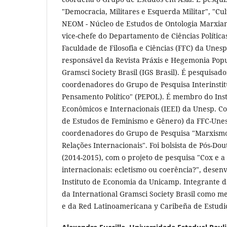
"Democracia, Militares e Esquerda Militar", "Cu
NEOM - Núcleo de Estudos de Ontologia Marxian
vice-chefe do Departamento de Ciências Polític
Faculdade de Filosofia e Ciências (FFC) da Unesp
responsável da Revista Práxis e Hegemonia Popu
Gramsci Society Brasil (IGS Brasil). É pesquisad
coordenadores do Grupo de Pesquisa Interinstit
Pensamento Político" (PEPOL). É membro do Inst
Econômicos e Internacionais (IEEI) da Unesp. 
de Estudos de Feminismo e Gênero) da FFC-Unes
coordenadores do Grupo de Pesquisa "Marxismo, 
Relações Internacionais". Foi bolsista de Pós-D
(2014-2015), com o projeto de pesquisa "Cox e a 
internacionais: ecletismo ou coerência?", desen
Instituto de Economia da Unicamp. Integrante 
da International Gramsci Society Brasil como m
e da Red Latinoamericana y Caribeña de Estud