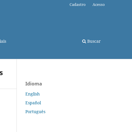
Cadastro
Acesso
ais
Buscar
s
Idioma
English
Español
Português