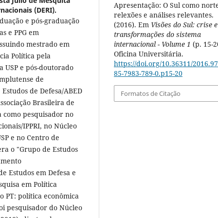
sta Júlio de Mesquita
Apresentação: O Sul como nort
nacionais (DERI).
relexões e análises relevantes.
aduação e pós-graduação
(2016). Em
Visões do Sul: crise e
tas e PPG em
transformações do sistema
internacional - Volume 1
(p. 15-2
possuindo mestrado em
Oficina Universitária.
ia Política pela
https://doi.org/10.36311/2016.97
la USP e pós-doutorado
85-7983-789-0.p15-20
omplutense de
e Estudos de Defesa/ABED
Formatos de Citação
ssociação Brasileira de
ra como pesquisador no
acionais/IPPRI, no Núcleo
USP e no Centro de
ra o "Grupo de Estudos
samento
 de Estudos em Defesa e
quisa em Política
o PT: política econômica
Foi pesquisador do Núcleo