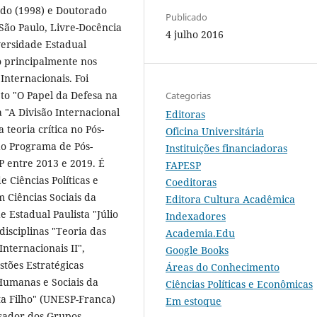
ado (1998) e Doutorado
Publicado
 São Paulo, Livre-Docência
4 julho 2016
versidade Estadual
do principalmente nos
Internacionais. Foi
eto "O Papel da Defesa na
Categorias
 "A Divisão Internacional
Editoras
teoria crítica no Pós-
Oficina Universitária
do Programa de Pós-
Instituições financiadoras
 entre 2013 e 2019. É
FAPESP
 Ciências Políticas e
Coeditoras
Ciências Sociais da
Editora Cultura Acadêmica
e Estadual Paulista "Júlio
Indexadores
disciplinas "Teoria das
Academia.Edu
Internacionais II",
Google Books
stões Estratégicas
Áreas do Conhecimento
Humanas e Sociais da
Ciências Políticas e Econômicas
ta Filho" (UNESP-Franca)
Em estoque
sador dos Grupos