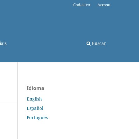
Cadastro
Acesso
ais
Buscar
Idioma
English
Español
Português