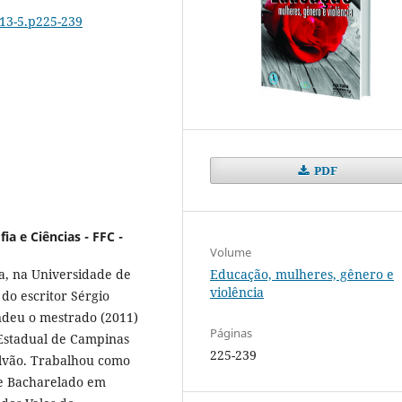
713-5.p225-239
PDF
ia e Ciências - FFC -
Volume
Educação, mulheres, gênero e
a, na Universidade de
violência
do escritor Sérgio
endeu o mestrado (2011)
Páginas
 Estadual de Campinas
225-239
alvão. Trabalhou como
de Bacharelado em