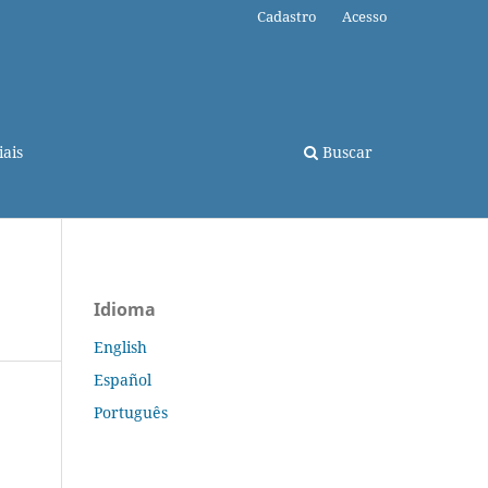
Cadastro
Acesso
ais
Buscar
Idioma
English
Español
Português