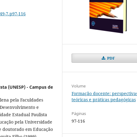
649-7.p97-116
PDF
Volume
ista (UNESP) - Campus de
Formação docente: perspectiva
teóricas e práticas pedagógicas
lena pela Faculdades
m Desenvolvimento e
Páginas
dade Estadual Paulista
97-116
ducação pela Universidade
) e doutorado em Educação
quita Filho (1999) .