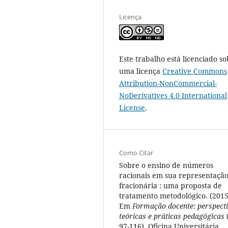
Licença
Este trabalho está licenciado so
uma licença
Creative Commons
Attribution-NonCommercial-
NoDerivatives 4.0 International
License
.
Como Citar
Sobre o ensino de números
racionais em sua representaçã
fracionária : uma proposta de
tratamento metodológico. (2015
Em
Formação docente: perspect
teóricas e práticas pedagógicas
97-116). Oficina Universitária.