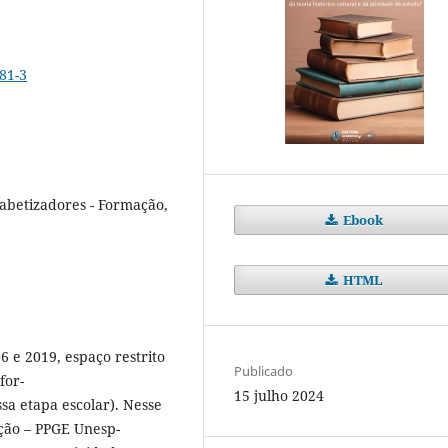
81-3
fabetizadores - Formação,
Ebook
HTML
 e 2019, espaço restrito
Publicado
for-
15 julho 2024
sa etapa escolar). Nesse
ção – PPGE Unesp-