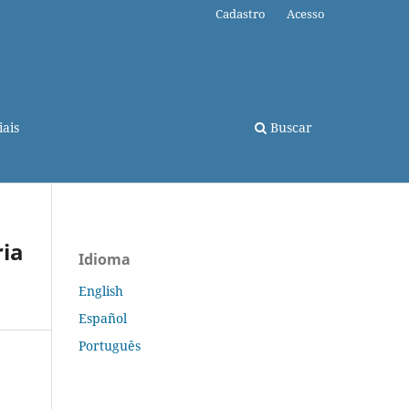
Cadastro
Acesso
ais
Buscar
ria
Idioma
English
Español
Português