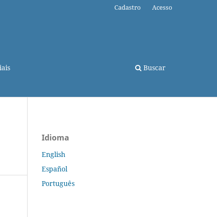
Cadastro
Acesso
ais
Buscar
Idioma
English
Español
Português