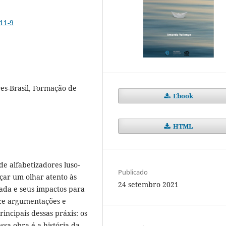
11-9
es-Brasil, Formação de
Ebook
HTML
de alfabetizadores luso-
Publicado
nçar um olhar atento às
24 setembro 2021
ada e seus impactos para
ece argumentações e
incipais dessas práxis: os
ssa obra é a história da