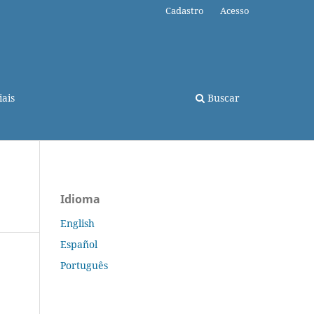
Cadastro
Acesso
ais
Buscar
Idioma
English
Español
Português