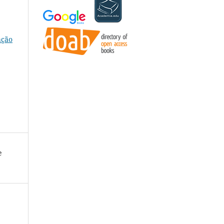
ação
e