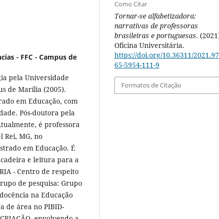
Como Citar
Tornar-se alfabetizadora:
narrativas de professoras
brasileiras e portuguesas
. (2021
Oficina Universitária.
https://doi.org/10.36311/2021.97
ncias - FFC - Campus de
65-5954-111-9
ia pela Universidade
Formatos de Citação
us de Marília (2005).
orado em Educação, com
dade. Pós-doutora pela
Atualmente, é professora
l Rei, MG, no
strado em Educação. É
cadeira e leitura para a
RIA - Centro de respeito
grupo de pesquisa: Grupo
a docência na Educação
a de área no PIBID-
: CRIAÇÃO, envolvendo a