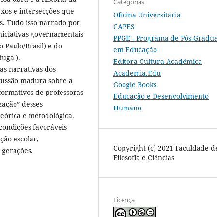
Categorias
xos e intersecções que
Oficina Universitária
s. Tudo isso narrado por
CAPES
niciativas governamentais
PPGE - Programa de Pós-Gradu
o Paulo/Brasil) e do
em Educação
ugal).
Editora Cultura Acadêmica
as narrativas dos
Academia.Edu
scussão madura sobre a
Google Books
formativos de professoras
Educação e Desenvolvimento
zação” desses
Humano
eórica e metodológica.
 condições favoráveis
ção escolar,
Copyright (c) 2021 Faculdade d
 gerações.
Filosofia e Ciências
Licença