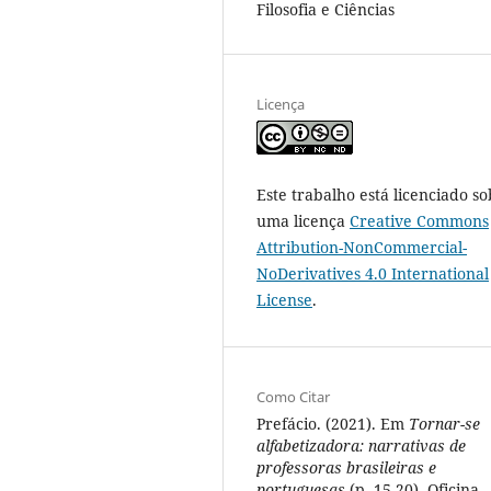
Filosofia e Ciências
Licença
Este trabalho está licenciado so
uma licença
Creative Commons
Attribution-NonCommercial-
NoDerivatives 4.0 International
License
.
Como Citar
Prefácio. (2021). Em
Tornar-se
alfabetizadora: narrativas de
professoras brasileiras e
portuguesas
(p. 15-20). Oficina