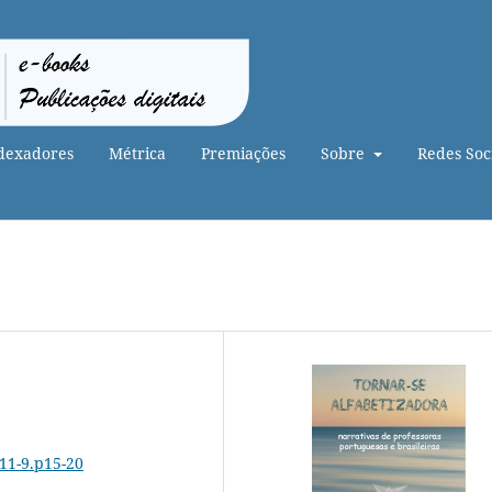
dexadores
Métrica
Premiações
Sobre
Redes Soci
111-9.p15-20