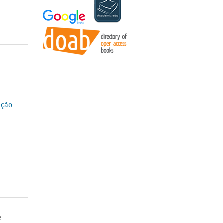
ação
e