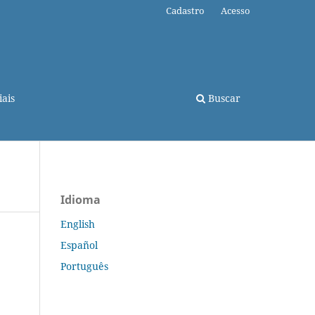
Cadastro
Acesso
ais
Buscar
Idioma
English
Español
Português