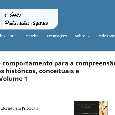
dexadores
Métrica
Premiações
Sobre
Redes Soci
 do comportamento para a compreensã
os históricos, conceituais e
 Volume 1
outorado em Psicologia