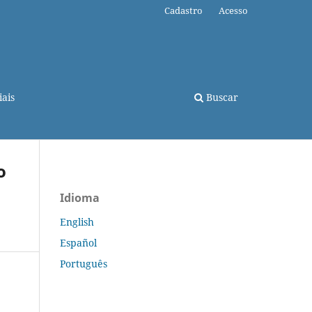
Cadastro
Acesso
ais
Buscar
o
Idioma
English
Español
Português