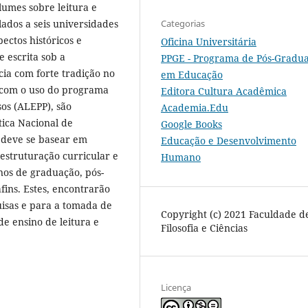
lumes sobre leitura e
Categorias
lados a seis universidades
ectos históricos e
Oficina Universitária
e escrita sob a
PPGE - Programa de Pós-Gradu
ia com forte tradição no
em Educação
e com o uso do programa
Editora Cultura Acadêmica
os (ALEPP), são
Academia.Edu
tica Nacional de
Google Books
o deve se basear em
Educação e Desenvolvimento
 estruturação curricular e
Humano
unos de graduação, pós-
afins. Estes, encontrarão
uisas e para a tomada de
Copyright (c) 2021 Faculdade d
e ensino de leitura e
Filosofia e Ciências
Licença