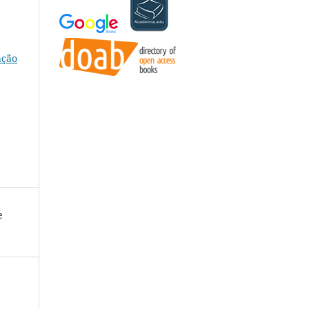
ação
e