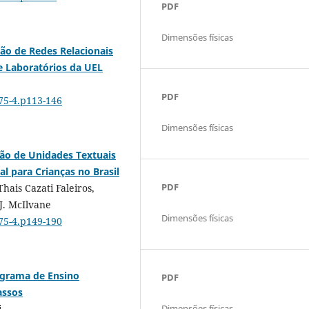
PDF
Dimensões físicas
ão de Redes Relacionais
de Laboratórios da UEL
PDF
075-4.p113-146
Dimensões físicas
ção de Unidades Textuais
para Crianças no Brasil
PDF
hais Cazati Faleiros,
J. McIlvane
Dimensões físicas
075-4.p149-190
ograma de Ensino
PDF
assos
i
Dimensões físicas