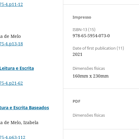
75-4.p11-12
Impresso
ISBN-13 (15)
978-65-5954-073-0
ia de Melo
75-4.p13-18
Date of first publication (11)
2021
itura e Escrita
Dimensões físicas
160mm x 230mm
75-4.p21-62
PDF
ura e Escrita Baseados
Dimensões físicas
a de Melo, Izabela
075-4.p63-112