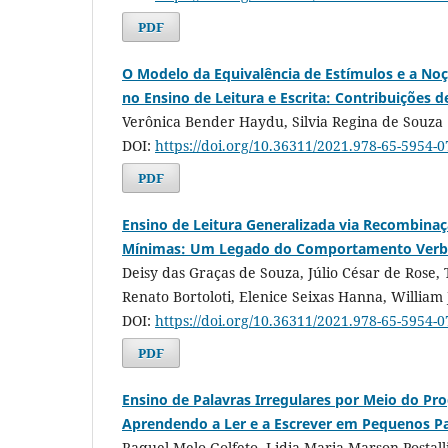
PDF
O Modelo da Equivalência de Estímulos e a Noç
no Ensino de Leitura e Escrita: Contribuições 
Verônica Bender Haydu, Silvia Regina de Souza
DOI:
https://doi.org/10.36311/2021.978-65-5954-
PDF
Ensino de Leitura Generalizada via Recombina
Mínimas: Um Legado do Comportamento Verbal 
Deisy das Graças de Souza, Júlio César de Rose, T
Renato Bortoloti, Elenice Seixas Hanna, William 
DOI:
https://doi.org/10.36311/2021.978-65-5954-
PDF
Ensino de Palavras Irregulares por Meio do Pr
Aprendendo a Ler e a Escrever em Pequenos P
Raquel Melo Golfeto, Lidia Maria Marson Postall