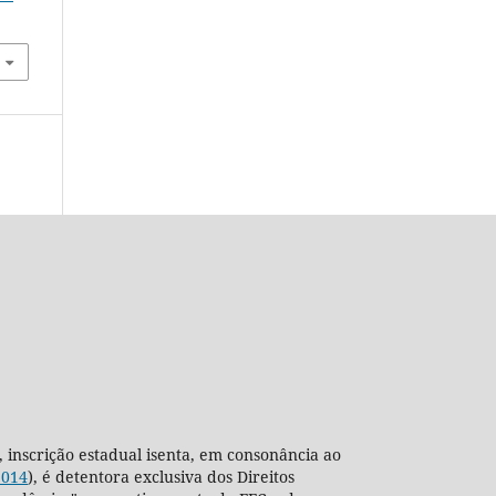
, inscrição estadual isenta, em consonância ao
2014
), é detentora exclusiva dos Direitos