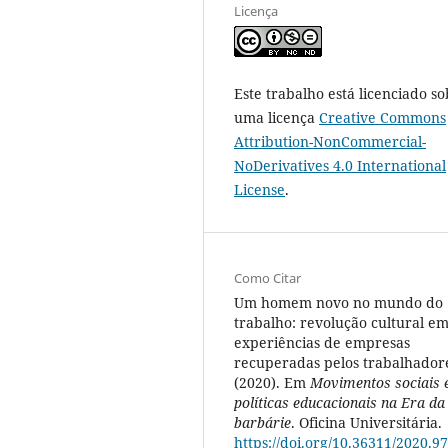
Licença
Este trabalho está licenciado so
uma licença
Creative Commons
Attribution-NonCommercial-
NoDerivatives 4.0 International
License
.
Como Citar
Um homem novo no mundo do
trabalho: revolução cultural e
experiências de empresas
recuperadas pelos trabalhador
(2020). Em
Movimentos sociais 
políticas educacionais na Era da
barbárie
. Oficina Universitária.
https://doi.org/10.36311/2020.97