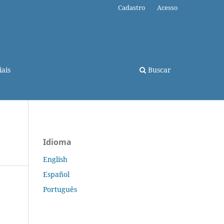
Cadastro
Acesso
ais
Buscar
Idioma
English
Español
Português