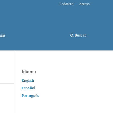
Cadastro
Acesso
ais
Buscar
Idioma
English
Español
Português