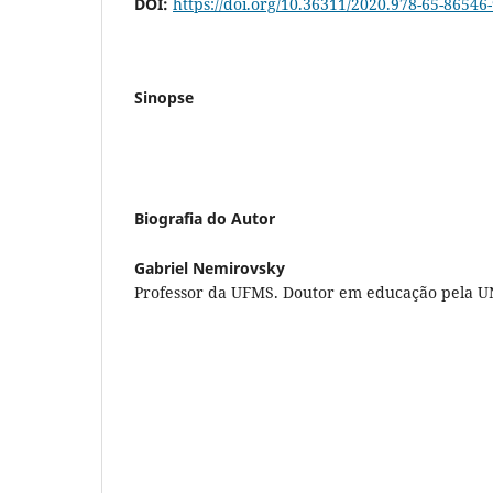
DOI:
https://doi.org/10.36311/2020.978-65-86546
Sinopse
Biografia do Autor
Gabriel Nemirovsky
Professor da UFMS. Doutor em educação pela U