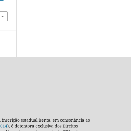
, inscrição estadual isenta, em consonância ao
2014
), é detentora exclusiva dos Direitos