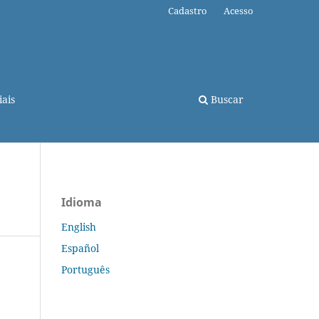
Cadastro
Acesso
ais
Buscar
Idioma
English
Español
Português