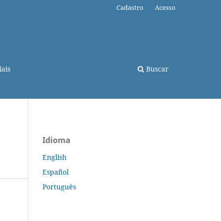
Cadastro
Acesso
ais
Buscar
Idioma
English
Español
Português