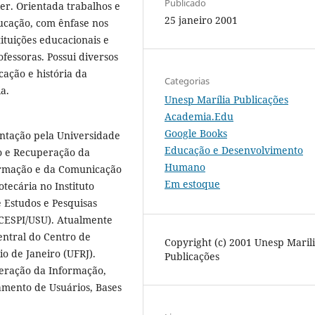
Publicado
er. Orientada trabalhos e
25 janeiro 2001
ucação, com ênfase nos
tituições educacionais e
rofessoras. Possui diversos
cação e história da
Categorias
ia.
Unesp Marília Publicações
Academia.Edu
Google Books
ntação pela Universidade
Educação e Desenvolvimento
ão e Recuperação da
Humano
formação e da Comunicação
Em estoque
tecária no Instituto
 Estudos e Pesquisas
(CESPI/USU). Atualmente
entral do Centro de
Copyright (c) 2001 Unesp Maril
o de Janeiro (UFRJ).
Publicações
peração da Informação,
namento de Usuários, Bases