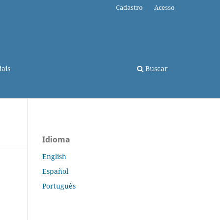
Cadastro
Acesso
ais
Buscar
Idioma
English
Español
Português