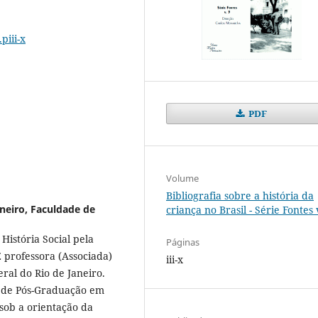
piii-x
PDF
Volume
Bibliografia sobre a história da
neiro, Faculdade de
criança no Brasil - Série Fontes 
História Social pela
Páginas
É professora (Associada)
iii-x
al do Rio de Janeiro.
a de Pós-Graduação em
sob a orientação da